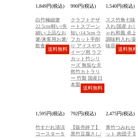
1,849円(税込)
990円(税込)
1,540円(税込)
白竹極細箸
クラフトデザ
スス竹角七味
22.5cm/軽い/先
ートスプーン
入れ/国産 おし
細い/上品なお
短い14.5cm ラ
ゃれ和風 卓上
箸/来客用お箸/
フカット手削
調味料入れ/薬
飲食店
り アイスやス
味容器
送料無料
送料無料
イーツ用 ラフ
カット竹シリ
ーズ 無垢な天
然竹カトラリ
ー 竹製 国産日
本製
送料無料
1,595円(税込)
792円(税込)
2,475円(税込)
竹すだれ清涼
【販売終了】
青竹つみれセ
コースター５
黒竹豆腐さし/
ット 肉団子 鶏