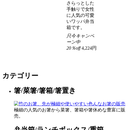
さらっとした
手触りで女性
に人気の可愛
いワッパ弁当
箱です。
只今キャンペ
ーン中
20％off
4,224円
カテゴリー
箸/菜箸/箸箱/箸置き
極細の人気のお箸から菜箸、箸箱や箸休めな豊富に販
売。
弁当箱/ランチボックス/重箱