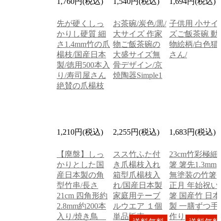
1,760円(税込)
1,540円(税込)
1,694円(税込)
先が硬くしっ
お茶碗/炭色/黒/
子供用 小サイ
かりし硬質 細
大サイズ 作家
ズご飯茶碗 動
さ1.4mm竹の爪
物ご飯茶碗の
物絵柄/白色猫
楊枝/国産日本
大盛サイズ無
さん/
製/徳用500本入
骨デザイン/京
り/寿司屋さん
焼陶器Simple1
絶賛の爪楊枝
1,210円(税込)
2,255円(税込)
1,683円(税込)
【廃盤】しっ
スス竹ふた付
23cm竹彩極細
かりとした国
き爪楊枝入れ
箸 箸先1.3mm
産日本製の角
箱型爪楊枝入
無塗装の竹箸
型竹串/長さ
れ/国産日本製
正月 年始祝い
21cm 四角形約
家庭用テーブ
箸 国産竹 日本
2.8mm約200本
ルウエア １個
製 一膳ずつ手
入り/焼き鳥
単品販売
作り