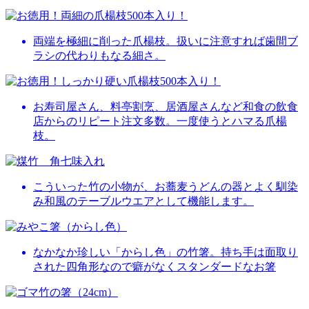
両端を極細に削った爪楊枝。扱いに注意すれば歯間ブ
ラシの代わりもなる細さ。
お寿司屋さん、料亭割烹、居酒屋さんなど和食の飲食
店からのリピート注文多数。一度使うとハマる爪楊
枝。
こういった竹の小物が、お蕎麦うどんの器とよく馴染
み和風のテーブルウエアとして機能します。
なかなか珍しい「からし色」の竹箸。持ち手は面取り
された四角形なので癖がなくスタンダードなお箸