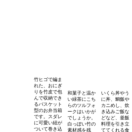
竹ヒゴで編ま
れた、おにぎ
りを竹皮で包
和菓子と温か
いくら丼やう
んで収納でき
い緑茶にこち
に丼、鯛飯や
るバスケット
らのツルフォ
カニめし、炊
型のお弁当箱
ークはいかが
き込みご飯な
です。スダレ
でしょうか。
どなど、釜飯
に可愛い紐が
白っぽい竹の
料理を引き立
ついて巻き込
素材感を残
ててくれる食