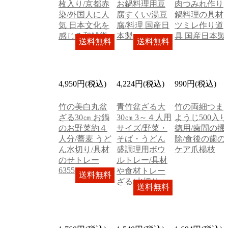
枚入り/京都赤
お鍋料理用豆
肉つみれ作り
染/外国人に人
腐すくい/湯豆
鍋料理の具材
気 日本文化を
腐/料理 国産日
ツミレ作り道
感じる和雑貨
本製
具 国産日本製
送料無料
送料無料
4,950円(税込)
4,224円(税込)
990円(税込)
竹の美白丸盆
青竹盆ざる大
竹の両細つま
ざる30㎝ お鍋
30㎝ 3～４人用
ようじ500入り
のお野菜約４
サイズ/野菜・
徳用/歯間の掃
人分/蕎麦 うど
そば・うどん
除/食後の歯の
ん水切り/具材
盛調理用ボウ
ケア爪楊枝
のせトレー
ルトレー/具材
6355
や食材トレー
送料無料
ざる/水切り
送料無料