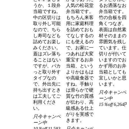
うか、１段弁
人気の松花堂
るお洒落なお
当箱ですね。
弁当箱です。
弁当箱です。
中の区切りは
もちろん来客
竹の合板を四
取り外し可能
用に家庭料理
角くつなぎ、
なので、ちら
を詰めておも
表面は自然素
し寿司なども
てなしするの
材そのままの
詰めてお楽し
にも使えるの
雰囲気を残し
みください。
で、お家に一
ています。仕
蓋はズレ落ち
つあれば大変
切りが付いて
ることはない
重宝するお弁
いますのでお
ですが、パカ
当箱、という
かず用のお弁
っと取り外す
よりかはもは
当箱としても
タイプなの
や高級食器で
宜しいかと思
で、外出先に
すね。手触り
います。
持ち出すとき
は滑らかで硬
只今キャンペ
は工夫してご
質な竹の質感
ーン中
利用くださ
が伝わり、高
15％off
6,264円
い。
級感ある仕上
がりを実感で
只今キャンペ
きます。
ーン中
10％off
11,583
只今キャンペ