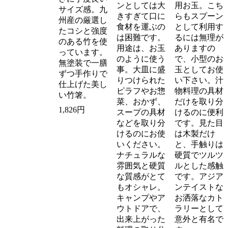
ンとしては大
用お玉。こち
サイズ感。九
きすぎて口に
らもスプーン
州産の厳選し
食材を運ぶの
として利用す
たコシと強度
は困難です。
るには無理が
のある竹を使
用途は、お玉
ありますの
っています。
のように使う
で、小型のお
無塗装で一膳
事。大皿に盛
玉としてお使
ずつ手作りで
りつけられた
い下さい。汁
仕上げた美し
ピラフやお惣
物料理の具材
い竹箸。
菜、おかず、
だけを取り分
1,826円
スープの具材
けるのに便利
などを取り分
です。見た目
けるのにお使
は木製だけ
いください。
と、手触りは
ナチュラルな
硬質でツルツ
雰囲気と硬質
ルとした感触
な質感がとて
です。アジア
もオシャレ。
ンテイストな
キャンプやア
お洒落なカト
ウトドアで、
ラリーとして
出来上がった
意外と有名で