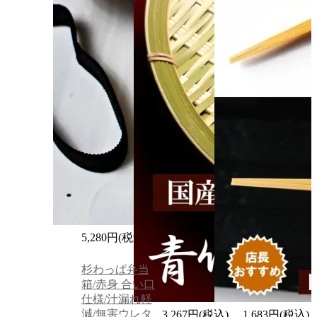
5,280円(税込)
杉わっぱ弁当
箱/赤身 合い口
仕様/汁漏れ軽
減/無害ウレタ
3,267円(税込)
1,683円(税込)