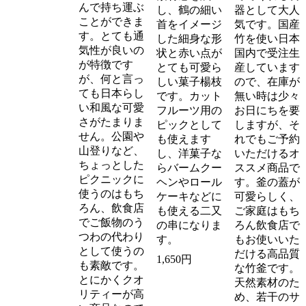
んで持ち運ぶ
し、鶴の細い
器として大人
ことができま
首をイメージ
気です。国産
す。とても通
した細身な形
竹を使い日本
気性が良いの
状と赤い点が
国内で受注生
が特徴です
とても可愛ら
産しています
が、何と言っ
しい菓子楊枝
ので、在庫が
ても日本らし
です。カット
無い時は少々
い和風な可愛
フルーツ用の
お日にちを要
さがたまりま
ピックとして
しますが、そ
せん。公園や
も使えます
れでもご予約
山登りなど、
し、洋菓子な
いただけるオ
ちょっとした
らバームクー
ススメ商品で
ピクニックに
ヘンやロール
す。釜の蓋が
使うのはもち
ケーキなどに
可愛らしく、
ろん、飲食店
も使える二又
ご家庭はもち
でご飯物のう
の串になりま
ろん飲食店で
つわの代わり
す。
もお使いいた
として使うの
だける高品質
1,650円
も素敵です。
な竹釜です。
とにかくクオ
天然素材のた
リティーが高
め、若干のサ