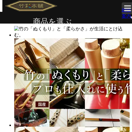
総合
案内
商品を選ぶ
ド