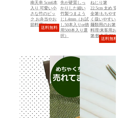
南天串 5cm6本
先が硬質しっ
ねじり箸
入り 可愛い小
かりした細い
22.5cm 太め 安
さな竹のピッ
竹製つまよう
全箸/もちやす
ク お弁当やお
じ1.4mm（お試
く扱いやすい/
節料理に
し50本入りor徳
麺類用のお箸/
送料無料
用500本入り選
料理/来客用お
択）
箸/飲食店/7515
送料無料