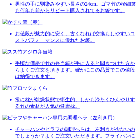
男性の手に馴染みやすい長さの24cm。ゴマ竹の極細箸
も何年も前からリピート購入されてるお箸です。
お値段が魅力的に安く、古くなれば交換もしやすいコ
ストパフォーマンスに優れたお箸。
手頃な価格で竹の弁当箱が手に入ると聞きつけた方か
らよくご注文を頂きます。確かにこの品質でこの値段
は納得できます。
常に枕が乾燥状態で衛生的、しかも冷たくひんやりす
る竹の素材が人気の健康枕。
チャーハンやピラフの調理へらは、左利きが少ないの
でしょうか？よくご注文いただきます。フライパンに