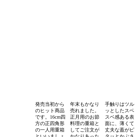
発売当初から
年末もかなり
手触りはツル
のヒット商品
売れました。
ッとしたスベ
です。16cm四
正月用のお節
スベ感ある表
方の正四角形
料理の重箱と
面に、薄くて
の一人用重箱
してご注文が
丈夫な蓋がピ
といいましょ
かなりあった
タッとかぶさ