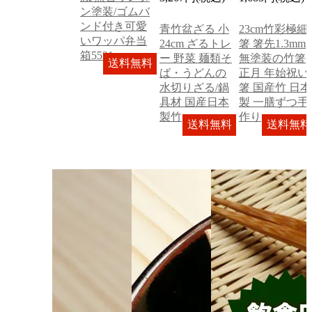
ン塗装/ゴムバ
ンド付き可愛
青竹盆ざる 小
23cm竹彩極細
いワッパ弁当
24cm ざるトレ
箸 箸先1.3mm
箱5521
ー 野菜 麺類そ
無塗装の竹箸
送料無料
ば・うどんの
正月 年始祝い
水切りざる/鍋
箸 国産竹 日本
具材 国産日本
製 一膳ずつ手
製竹
作り
送料無料
送料無料