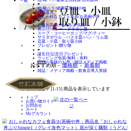
枕/靴ベラ/健康日用品/小物
照明器具
おしゃれなカフェ食器/お茶碗や丼
ご飯お茶碗/大人用/子供用
丼ぶり/カレー・グラタン皿
スープ・コーヒーカップ/マグ/ティー
サラダボウル・パスタ皿/パン・リム皿
豆皿・小皿・取り皿小鉢
プレゼント/贈り物
誕生日/記念日プレゼント
ラッピング包装/無料・有料
お客様のお声・雑誌メディア掲載
おすすめ順 -
価格順
-
新着順
雑誌・メディア掲載・飲食店導入実績
全 [81] 商品中 [1-15] 商品を表示しています
トップ
お買い物ガイド
お問合せ
カート
Myアカウント