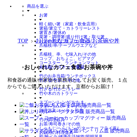
商品を選ぶ
お箸
軽く細い箸（家庭・飲食店用）
箸箱/箸立て・カトラリーレスト
箸置き/箸休め
菜箸・調理箸/盛り付け箸・取り箸
TOP
おしゃれなカフェ食器/お茶碗や丼
お箸の注文に迷ったらココ
爪楊枝/串/テーブルウエアなど
爪楊枝、串、七味入れ/その他
コップ、おちょこ、ビアマグ
コースター、ランチョンマット
おしゃれなカフェ食器/お茶碗や丼
弁当箱/バスケット/重箱
竹のお弁当箱/ランチボックス
和食器の通販/作家物を業務用としてお安く販売。 １点
竹ざる/竹かご/その他
からでもご購入いただけます。京都からお届け！
竹ざる/竹かご/トレー
竹や木のカトラリー
スプーン/レンゲ/おたま
フォーク/バーターナイフ
調理器具/キッチン用品
竹の調理器具
お茶/寿司巻き/その他
しゃもじ/へら/トング/ターナー フライ返し
お鍋用の料理道具
枕/靴ベラ/健康生活雑貨/照明器具