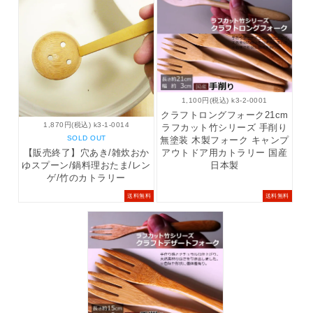
1,100円(税込) k3-2-0001
クラフトロングフォーク21cm
1,870円(税込) k3-1-0014
ラフカット竹シリーズ 手削り
SOLD OUT
無塗装 木製フォーク キャンプ
アウトドア用カトラリー 国産
【販売終了】穴あき/雑炊おか
日本製
ゆスプーン/鍋料理おたま/レン
ゲ/竹のカトラリー
送料無料
送料無料