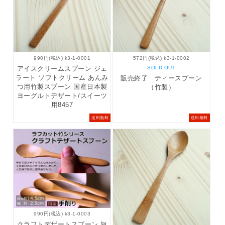
990円(税込) k3-1-0001
572円(税込) k3-1-0002
アイスクリームスプーン ジェ
SOLD OUT
ラート ソフトクリーム あんみ
販売終了 ティースプーン
つ用竹製スプーン 国産日本製
（竹製）
ヨーグルトデザート/スイーツ
用8457
送料無料
送料無料
990円(税込) k3-1-0003
クラフトデザートスプーン 短