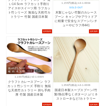
1,155円(税込) k3-1-0004
い14.5cm ラフカット手削り
SOLD OUT
アイスやスイーツ用 ラフカッ
ト竹シリーズ 無垢な天然竹カ
木製じゃない竹製のカレース
トラリー 竹製 国産日本製
プーン キャンプやアウトドア
に軽量で安全なスプーン/シチ
ューやピラフ/8441
送料無料
送料無料
1,100円(税込) k3-1-0005
クラフトカレースプーン ラフ
1,056円(税込) k3-1-0006
カット竹シリーズ 手削り 無垢
国産日本製スープスプーン/竹
な天然竹カトラリー 持ち手肉
製/熱伝導なくポタージュ/ミネ
厚 竹製 国産日本製
ストローネなど/カトラリー
送料無料
送料無料