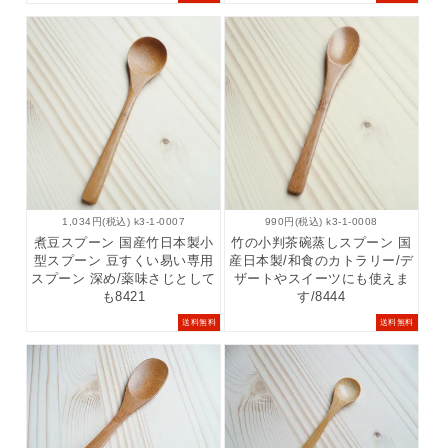
1,034円(税込) k3-1-0007
990円(税込) k3-1-0008
煮豆スプーン 国産竹日本製小
竹の小判茶碗蒸しスプーン 国
型スプーン 豆すくい易い専用
産日本製/和食のカトラリー/デ
スプーン 深め/薬味さじとして
ザートやスイーツにも使えま
も8421
す/8444
送料無料
送料無料