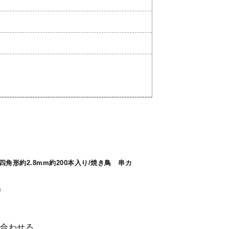
。
。
角形約2.8mm約200本入り/焼き鳥 串カ
)
い合わせる