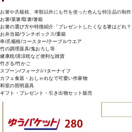
お箸や爪楊枝、串類以外にも竹を使った色んな特注品の制作
お箸/菜箸/取箸/箸箱
お箸の選び方や特徴紹介「プレゼントしたくなる箸はどれ？
お弁当箱/ランチボックス/重箱
串/爪楊枝/コースター/テーブルウエア
竹の調理器具/鬼おろし等
健康枕/清涼枕など便利な雑貨
竹ざる/竹かご
スプーン/フォーク/バターナイフ
カフェ食器・おしゃれなで可愛い作家物
和室の照明器具
ギフト・プレゼント・引き出物セット販売