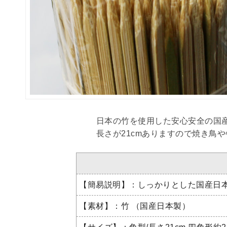
日本の竹を使用した安心安全の国
長さが21cmありますので焼き鳥
【簡易説明】：
しっかりとした国産日本
【素材】：竹 （国産日本製）