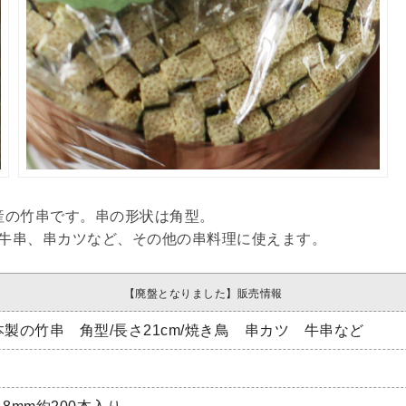
産の竹串です。串の形状は角型。
や牛串、串カツなど、その他の串料理に使えます。
【廃盤となりました】販売情報
製の竹串 角型/長さ21cm/焼き鳥 串カツ 牛串など