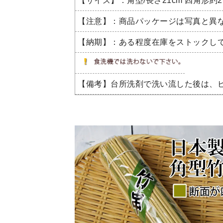
【サイズ】：角型/長さ21cm 四角形約2
【注意】：商品パッケージは写真と異
【納期】：ある程度在庫をストックし
【備考】台所洗剤で洗い流した後は、