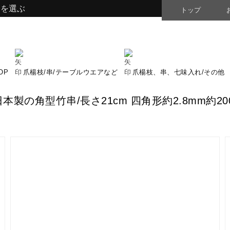
品を選ぶ
トップ
OP
爪楊枝/串/テーブルウエアなど
爪楊枝、串、七味入れ/その他
製の角型竹串/長さ21cm 四角形約2.8mm約2