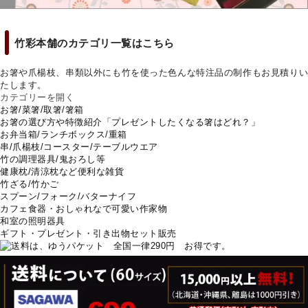
竹彩本舗のカテゴリ一覧はこちら
お箸や爪楊枝、串類以外にも竹を使った色んな特注品の制作もお見積りい
たします。
カテゴリーを開く
お箸/菜箸/取箸/箸箱
お箸の選び方や特徴紹介「プレゼントしたくなる箸はどれ？」
お弁当箱/ランチボックス/重箱
串/爪楊枝/コースター/テーブルウエア
竹の調理器具/鬼おろし等
健康枕/清涼枕など便利な雑貨
竹ざる/竹かご
スプーン/フォーク/バターナイフ
カフェ食器・おしゃれなで可愛い作家物
和室の照明器具
ギフト・プレゼント・引き出物セット販売