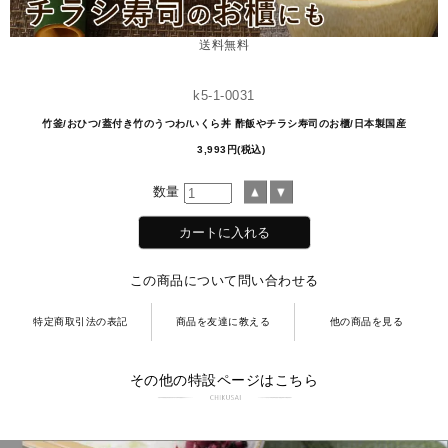
送料無料
k5-1-0031
竹釜/おひつ/蓋付き竹のうつわ/いくら丼 酢飯やチラシ寿司のお櫃/日本製国産
3,993円(税込)
数量
この商品について問い合わせる
特定商取引法の表記
商品を友達に教える
他の商品を見る
その他の特設ページはこちら