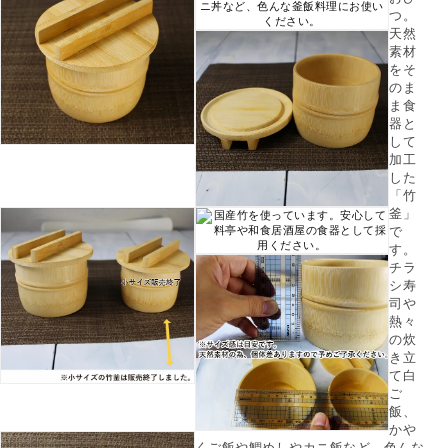
つ。
天然
素材
をそ
のま
ま食
器と
して
加工
した
「竹
釜」
で
す。
チラ
シ寿
司や
熱々
の炊
き立
て白
ご
飯、
かや
くご飯や鯛めしやカニ飯など、色んな