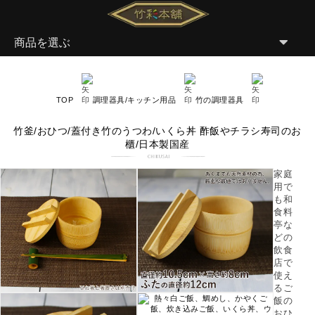
商品を選ぶ
TOP
調理器具/キッチン用品
竹の調理器具
竹釜/おひつ/蓋付き竹のうつわ/いくら丼 酢飯やチラシ寿司のお
櫃/日本製国産
家庭
用で
も和
食料
亭な
どの
飲食
店で
使え
るご
飯の
おひ