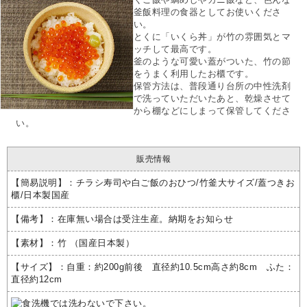
釜飯料理の食器としてお使いくださ
い。
とくに「いくら丼」が竹の雰囲気とマ
ッチして最高です。
釜のような可愛い蓋がついた、竹の節
をうまく利用したお櫃です。
保管方法は、普段通り台所の中性洗剤
で洗っていただいたあと、乾燥させて
から棚などにしまって保管してくださ
い。
販売情報
【簡易説明】：
チラシ寿司や白ご飯のおひつ/竹釜大サイズ/蓋つきお
櫃/日本製国産
【備考】：在庫無い場合は受注生産。納期をお知らせ
【素材】：竹 （国産日本製）
【サイズ】：自重：約200g前後 直径約10.5cm高さ約8cm ふた：
直径約12cm