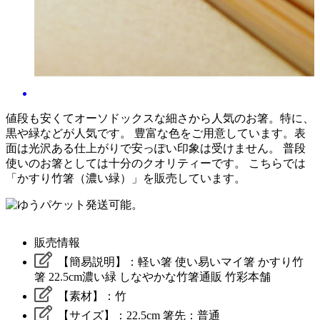
値段も安くてオーソドックスな細さから人気のお箸。特に、
黒や緑などが人気です。 豊富な色をご用意しています。表
面は光沢ある仕上がりで安っぽい印象は受けません。 普段
使いのお箸としては十分のクオリティーです。 こちらでは
「かすり竹箸（濃い緑）」を販売しています。
販売情報
【簡易説明】：
軽い箸 使い易いマイ箸 かすり竹
箸 22.5cm濃い緑 しなやかな竹箸通販 竹彩本舗
【素材】：竹
【サイズ】：22.5cm 箸先：普通