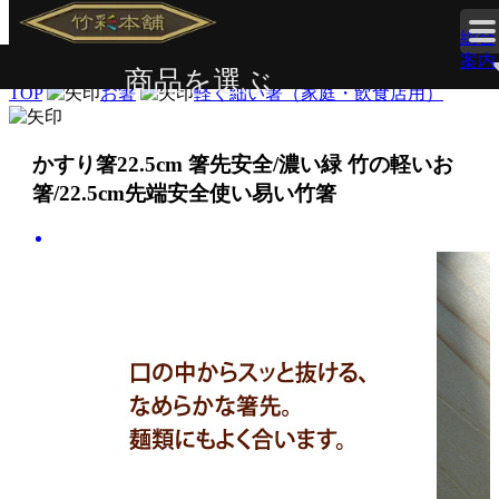
総合
案内
商品を選ぶ
TOP
お箸
軽く細い箸（家庭・飲食店用）
ド
かすり箸22.5cm 箸先安全/濃い緑 竹の軽いお
箸/22.5cm先端安全使い易い竹箸