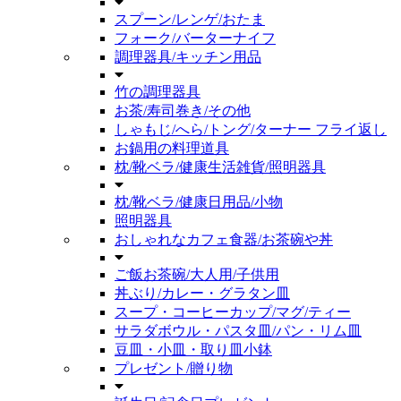
スプーン/レンゲ/おたま
フォーク/バーターナイフ
調理器具/キッチン用品
竹の調理器具
お茶/寿司巻き/その他
しゃもじ/へら/トング/ターナー フライ返し
お鍋用の料理道具
枕/靴ベラ/健康生活雑貨/照明器具
枕/靴ベラ/健康日用品/小物
照明器具
おしゃれなカフェ食器/お茶碗や丼
ご飯お茶碗/大人用/子供用
丼ぶり/カレー・グラタン皿
スープ・コーヒーカップ/マグ/ティー
サラダボウル・パスタ皿/パン・リム皿
豆皿・小皿・取り皿小鉢
プレゼント/贈り物