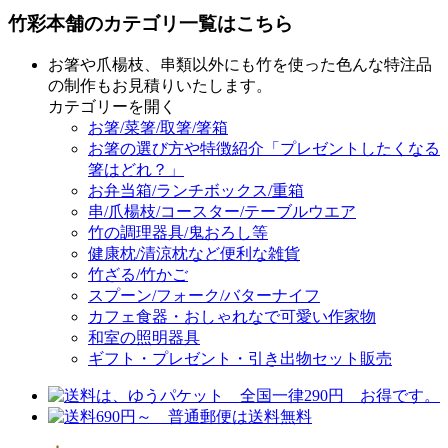
竹彩本舗のカテゴリ一覧はこちら
お箸や爪楊枝、串類以外にも竹を使った色んな特注品
の制作もお見積りいたします。
カテゴリーを開く
お箸/菜箸/取箸/箸箱
お箸の選び方や特徴紹介「プレゼントしたくなる
箸はどれ？」
お弁当箱/ランチボックス/重箱
串/爪楊枝/コースター/テーブルウエア
竹の調理器具/鬼おろし等
健康枕/清涼枕など便利な雑貨
竹ざる/竹かご
スプーン/フォーク/バターナイフ
カフェ食器・おしゃれなで可愛い作家物
和室の照明器具
ギフト・プレゼント・引き出物セット販売