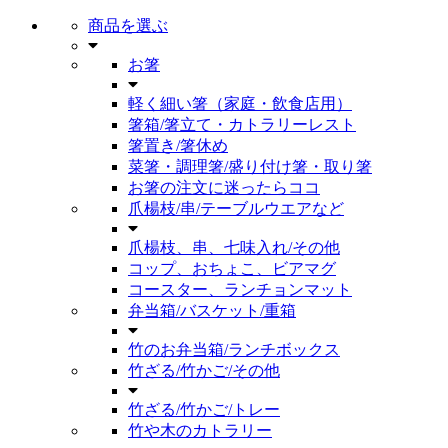
商品を選ぶ
お箸
軽く細い箸（家庭・飲食店用）
箸箱/箸立て・カトラリーレスト
箸置き/箸休め
菜箸・調理箸/盛り付け箸・取り箸
お箸の注文に迷ったらココ
爪楊枝/串/テーブルウエアなど
爪楊枝、串、七味入れ/その他
コップ、おちょこ、ビアマグ
コースター、ランチョンマット
弁当箱/バスケット/重箱
竹のお弁当箱/ランチボックス
竹ざる/竹かご/その他
竹ざる/竹かご/トレー
竹や木のカトラリー