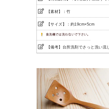
【素材】：竹
【サイズ】：約19cm×5cm
【備考】台所洗剤でさっと洗い流