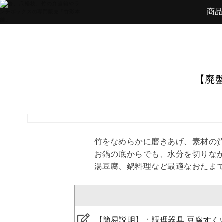
商
【廃
竹をなめらかに磨きあげ、素材の
お鍋の底からでも、水分を切りな
湯豆腐、鍋料理など最適なおたま
【簡易説明】：
調理器具 豆腐すく