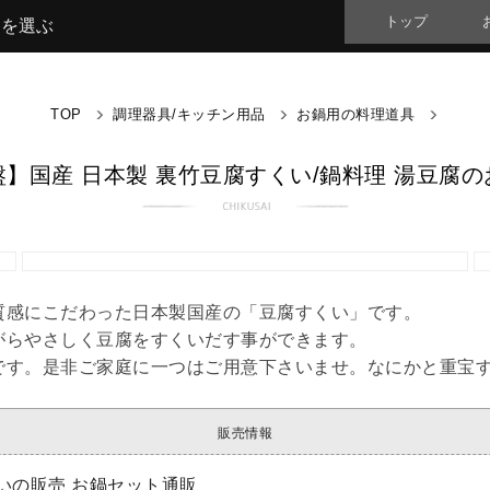
トップ
品を選ぶ
TOP
調理器具/キッチン用品
お鍋用の料理道具
盤】国産 日本製 裏竹豆腐すくい/鍋料理 湯豆腐の
質感にこだわった日本製国産の「豆腐すくい」です。
がらやさしく豆腐をすくいだす事ができます。
です。是非ご家庭に一つはご用意下さいませ。なにかと重宝
販売情報
いの販売 お鍋セット通販