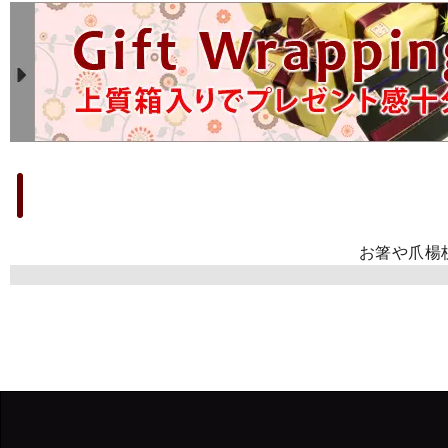
お箸や爪楊