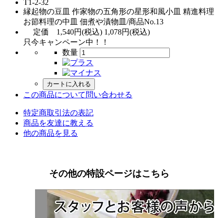
T1-2-32
縁起物の豆皿 作家物の五角形の星形和風小皿 精進料理
お節料理の中皿 佃煮や漬物皿/商品No.13
定価
1,540円(税込)
1,078円(税込)
只今キャンペーン中！！
数量
この商品について問い合わせる
特定商取引法の表記
商品を友達に教える
他の商品を見る
その他の特設ページはこちら