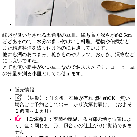
縁起が良いとされる五角形の豆皿。縁も高く深さが約2.5cm
ほどあるので、水分の多い付け出し料理、煮物や佃煮など、
また精進料理を盛り付けるのにも適しています。
他にも酒のおつまみ、乾きものやナッツ、おかき、漬物など
にも良いですね。
とても使い勝手がいい豆皿なのでおススメです。コーヒー豆
の分量を測る小皿としても使えます。
販売情報
【納期】：注文後、在庫が有れば即納OK。無い
場合はご予約として出来上がり次第お届け。（およそ
２週間～１ヵ月）
【ご注意】
：季節や気温、窯内部の焼き位置によ
り、全く同じ色、形、風合いの仕上がりは期待できま
せん。