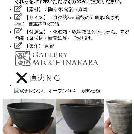
それらをご了承いただける方のみご注文ください。
【素材】：陶器/和食器（京焼）
【サイズ】：直径約8cm前後の五角形/高さ約
3cm/ 自重約90g前後
【付属品】：化粧箱・収納箱は付きません。簡易
包装（吸収材・新聞紙等）でお届け。
【製作】:京都