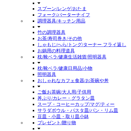
スプーン/レンゲ/おたま
フォーク/バーターナイフ
調理器具/キッチン用品
竹の調理器具
お茶/寿司巻き/その他
しゃもじ/へら/トング/ターナー フライ返し
お鍋用の料理道具
枕/靴ベラ/健康生活雑貨/照明器具
枕/靴ベラ/健康日用品/小物
照明器具
おしゃれなカフェ食器/お茶碗や丼
ご飯お茶碗/大人用/子供用
丼ぶり/カレー・グラタン皿
スープ・コーヒーカップ/マグ/ティー
サラダボウル・パスタ皿/パン・リム皿
豆皿・小皿・取り皿小鉢
プレゼント/贈り物