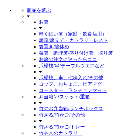
商品を選ぶ
お箸
軽く細い箸（家庭・飲食店用）
箸箱/箸立て・カトラリーレスト
箸置き/箸休め
菜箸・調理箸/盛り付け箸・取り箸
お箸の注文に迷ったらココ
爪楊枝/串/テーブルウエアなど
爪楊枝、串、七味入れ/その他
コップ、おちょこ、ビアマグ
コースター、ランチョンマット
弁当箱/バスケット/重箱
竹のお弁当箱/ランチボックス
竹ざる/竹かご/その他
竹ざる/竹かご/トレー
竹や木のカトラリー