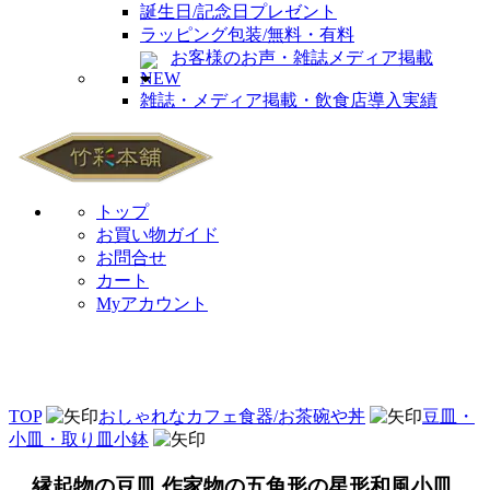
誕生日/記念日プレゼント
ラッピング包装/無料・有料
お客様のお声・雑誌メディア掲載
雑誌・メディア掲載・飲食店導入実績
トップ
お買い物ガイド
お問合せ
カート
Myアカウント
TOP
おしゃれなカフェ食器/お茶碗や丼
豆皿・
小皿・取り皿小鉢
縁起物の豆皿 作家物の五角形の星形和風小皿