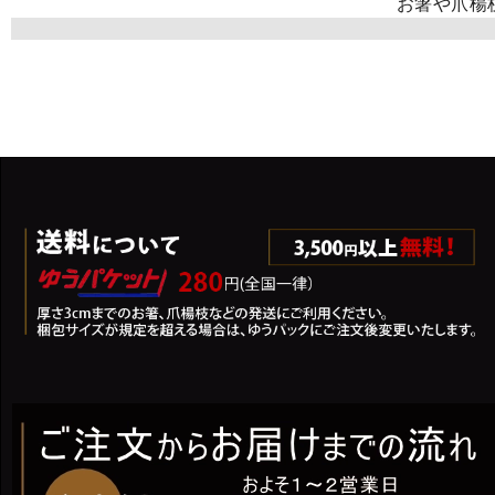
お箸や爪楊
お箸/菜箸/取箸/箸箱
お箸の選び方や特徴紹介「プレゼン
健康枕/清涼枕など便利な雑貨
竹ざる/竹かご
スプーン