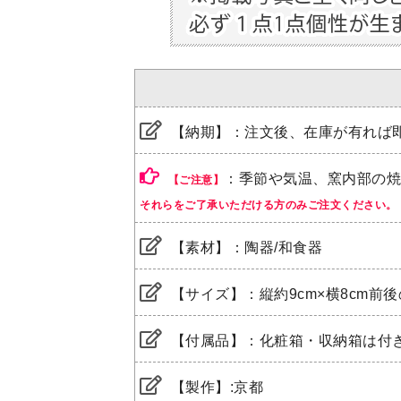
【納期】：注文後、在庫が有れば
：季節や気温、窯内部の
【ご注意】
それらをご了承いただける方のみご注文ください。
【素材】：陶器/和食器
【サイズ】：縦約9cm×横8cm前後