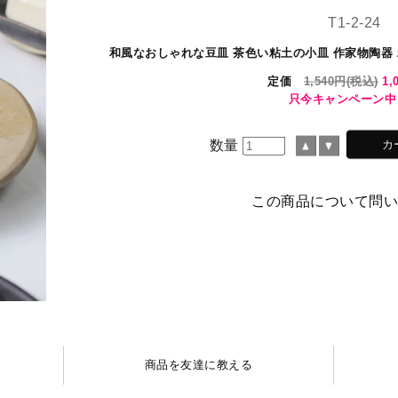
T1-2-24
和風なおしゃれな豆皿 茶色い粘土の小皿 作家物陶器 精
定価
1,540円(税込)
1,
只今キャンペーン中
数量
この商品について問