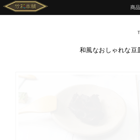
商
和風なおしゃれな豆皿