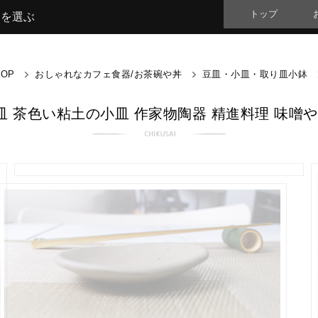
トップ
品を選ぶ
TOP
おしゃれなカフェ食器/お茶碗や丼
豆皿・小皿・取り皿小鉢
 茶色い粘土の小皿 作家物陶器 精進料理 味噌や調