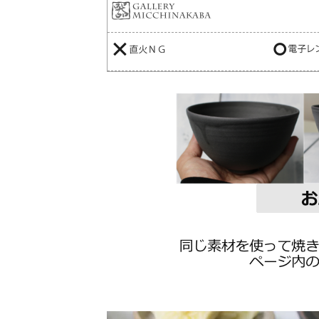
【付属品】：化粧箱・収納箱は付
【製作】:京都