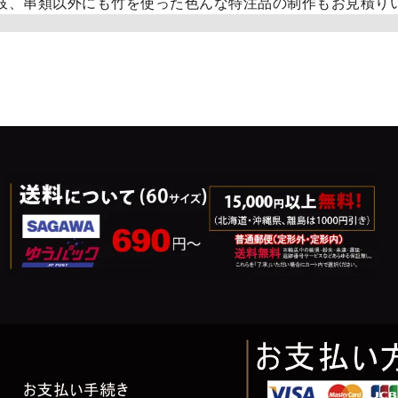
竹彩本舗のカテゴリ一覧はこちら
枝、串類以外にも竹を使った色んな特注品の制作もお見積り
トしたくなる箸はどれ？」
お弁当箱/ランチボックス/重箱
串
/フォーク/バターナイフ
カフェ食器・おしゃれなで可愛い作家物