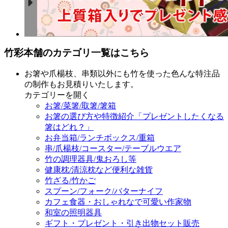
竹彩本舗のカテゴリ一覧はこちら
お箸や爪楊枝、串類以外にも竹を使った色んな特注品
の制作もお見積りいたします。
カテゴリーを開く
お箸/菜箸/取箸/箸箱
お箸の選び方や特徴紹介「プレゼントしたくなる
箸はどれ？」
お弁当箱/ランチボックス/重箱
串/爪楊枝/コースター/テーブルウエア
竹の調理器具/鬼おろし等
健康枕/清涼枕など便利な雑貨
竹ざる/竹かご
スプーン/フォーク/バターナイフ
カフェ食器・おしゃれなで可愛い作家物
和室の照明器具
ギフト・プレゼント・引き出物セット販売