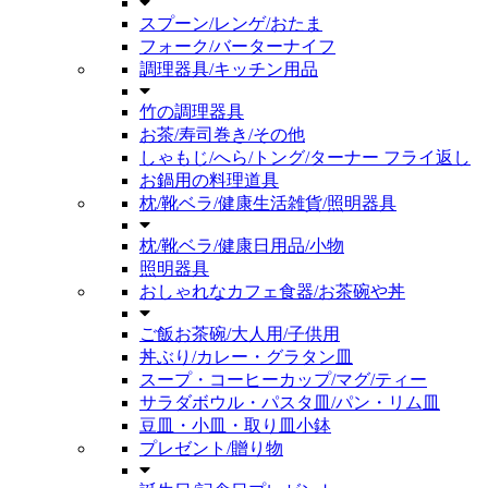
スプーン/レンゲ/おたま
フォーク/バーターナイフ
調理器具/キッチン用品
竹の調理器具
お茶/寿司巻き/その他
しゃもじ/へら/トング/ターナー フライ返し
お鍋用の料理道具
枕/靴ベラ/健康生活雑貨/照明器具
枕/靴ベラ/健康日用品/小物
照明器具
おしゃれなカフェ食器/お茶碗や丼
ご飯お茶碗/大人用/子供用
丼ぶり/カレー・グラタン皿
スープ・コーヒーカップ/マグ/ティー
サラダボウル・パスタ皿/パン・リム皿
豆皿・小皿・取り皿小鉢
プレゼント/贈り物