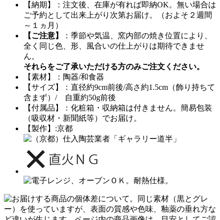
【納期】：注文後、在庫が有れば即納OK。無い場合は
ご予約として出来上がり次第お届け。（およそ２週間
～１ヵ月）
【ご注意】
：季節や気温、窯内部の焼き位置により、
全く同じ色、形、風合いの仕上がりは期待できませ
ん。
それらをご了承いただける方のみご注文ください。
【素材】：陶器/和食器
【サイズ】：直径約9cm前後/高さ約1.5cm（飾り持ちて
含まず）/ 自重約50g前後
【付属品】：化粧箱・収納箱は付きません。簡易包装
（吸収材・新聞紙等）でお届け。
【製作】:京都