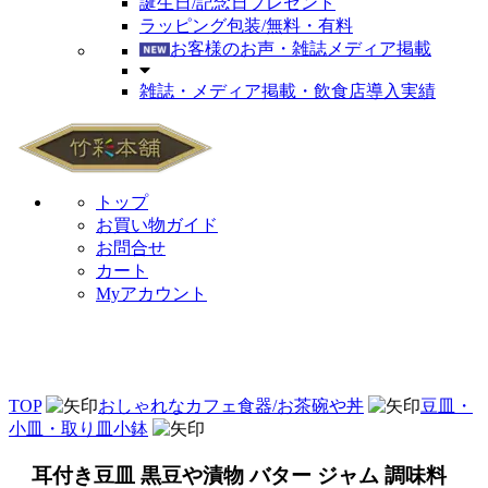
誕生日/記念日プレゼント
ラッピング包装/無料・有料
お客様のお声・雑誌メディア掲載
雑誌・メディア掲載・飲食店導入実績
トップ
お買い物ガイド
お問合せ
カート
Myアカウント
TOP
おしゃれなカフェ食器/お茶碗や丼
豆皿・
小皿・取り皿小鉢
耳付き豆皿 黒豆や漬物 バター ジャム 調味料