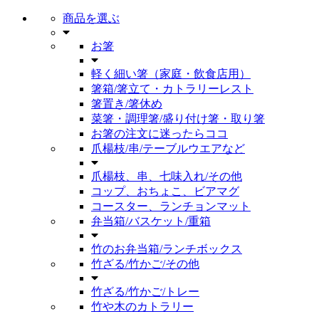
商品を選ぶ
お箸
軽く細い箸（家庭・飲食店用）
箸箱/箸立て・カトラリーレスト
箸置き/箸休め
菜箸・調理箸/盛り付け箸・取り箸
お箸の注文に迷ったらココ
爪楊枝/串/テーブルウエアなど
爪楊枝、串、七味入れ/その他
コップ、おちょこ、ビアマグ
コースター、ランチョンマット
弁当箱/バスケット/重箱
竹のお弁当箱/ランチボックス
竹ざる/竹かご/その他
竹ざる/竹かご/トレー
竹や木のカトラリー