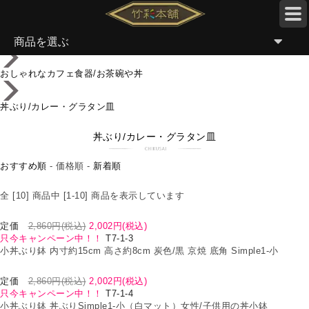
TOP
商品を選ぶ
おしゃれなカフェ食器/お茶碗や丼
丼ぶり/カレー・グラタン皿
丼ぶり/カレー・グラタン皿
おすすめ順
-
価格順
-
新着順
全 [10] 商品中 [1-10] 商品を表示しています
定価
2,860円(税込)
2,002円(税込)
只今キャンペーン中！！
T7-1-3
小丼ぶり鉢 内寸約15cm 高さ約8cm 炭色/黒 京焼 底角 Simple1-小
定価
2,860円(税込)
2,002円(税込)
只今キャンペーン中！！
T7-1-4
小丼ぶり鉢 丼ぶりSimple1-小（白マット）女性/子供用の丼小鉢