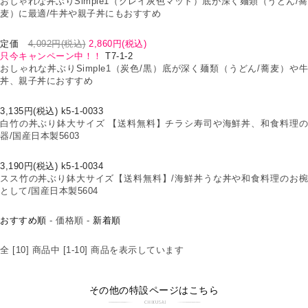
おしゃれな丼ぶりSimple1（グレイ灰色マット）底が深く麺類（うどん/蕎
麦）に最適/牛丼や親子丼にもおすすめ
定価
4,092円(税込)
2,860円(税込)
只今キャンペーン中！！
T7-1-2
おしゃれな丼ぶりSimple1（炭色/黒）底が深く麺類（うどん/蕎麦）や牛
丼、親子丼におすすめ
3,135円(税込) k5-1-0033
白竹の丼ぶり鉢大サイズ 【送料無料】チラシ寿司や海鮮丼、和食料理の
器/国産日本製5603
3,190円(税込) k5-1-0034
スス竹の丼ぶり鉢大サイズ【送料無料】/海鮮丼うな丼や和食料理のお椀
として/国産日本製5604
おすすめ順
-
価格順
-
新着順
全 [10] 商品中 [1-10] 商品を表示しています
その他の特設ページはこちら