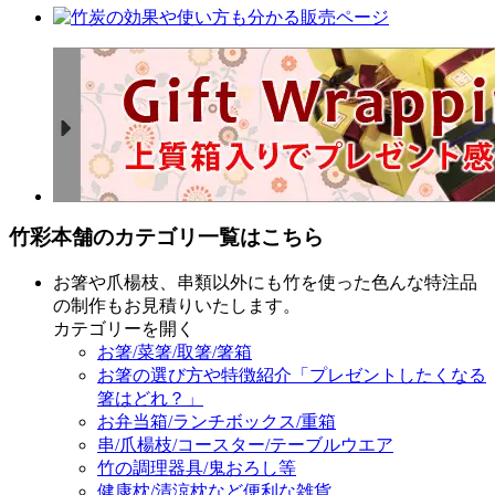
竹彩本舗のカテゴリ一覧はこちら
お箸や爪楊枝、串類以外にも竹を使った色んな特注品
の制作もお見積りいたします。
カテゴリーを開く
お箸/菜箸/取箸/箸箱
お箸の選び方や特徴紹介「プレゼントしたくなる
箸はどれ？」
お弁当箱/ランチボックス/重箱
串/爪楊枝/コースター/テーブルウエア
竹の調理器具/鬼おろし等
健康枕/清涼枕など便利な雑貨