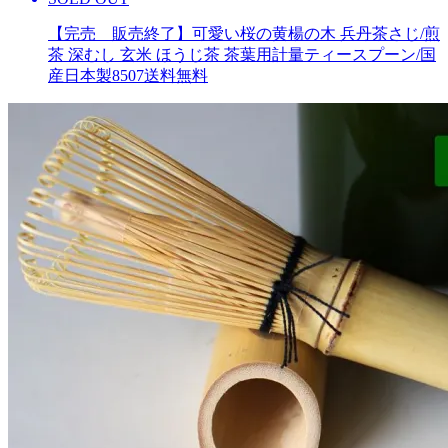
【完売 販売終了】可愛い桜の黄楊の木 兵丹茶さじ/煎
茶 深むし 玄米 ほうじ茶 茶葉用計量ティースプーン/国
産日本製8507
送料無料