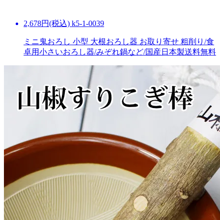
2,678円(税込) k5-1-0039
ミニ鬼おろし 小型 大根おろし器 お取り寄せ 粗削り/食
卓用小さいおろし器/みぞれ鍋など/国産日本製
送料無料