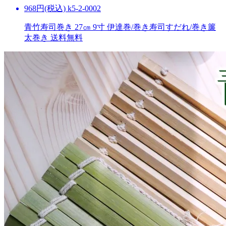
968円(税込) k5-2-0002
青竹寿司巻き 27㎝ 9寸 伊達巻/巻き寿司すだれ/巻き簾
太巻き
送料無料