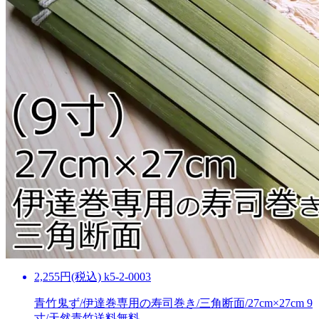
2,255円(税込) k5-2-0003
青竹鬼ず/伊達巻専用の寿司巻き/三角断面/27cm×27cm 9
寸/天然青竹
送料無料