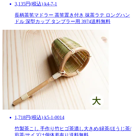
3,135円(税込) k4-7-1
長柄茶筅マドラー 茶筅置き付き 抹茶ラテ ロングハン
ドル 深型カップ タンブラー用 3974
送料無料
1,718円(税込) k5-1-0014
竹製茶こし 手作り竹ヒゴ茶漉し大きめ/緑茶/ほうじ茶/
煎茶/サイズは個体差有り
送料無料