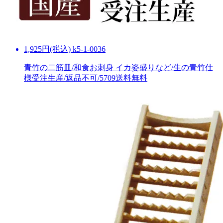
1,925円(税込) k5-1-0036
青竹の二筋皿/和食お刺身 イカ姿盛りなど/生の青竹仕
様受注生産/返品不可/5709
送料無料