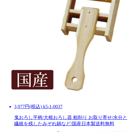
3,977円(税込) k5-1-0037
鬼おろし平柄/大根おろし器 粗削り お取り寄せ/水分と
繊維を残したみぞれ鍋など/国産日本製
送料無料