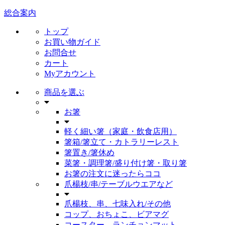
総合案内
トップ
お買い物ガイド
お問合せ
カート
Myアカウント
商品を選ぶ
お箸
軽く細い箸（家庭・飲食店用）
箸箱/箸立て・カトラリーレスト
箸置き/箸休め
菜箸・調理箸/盛り付け箸・取り箸
お箸の注文に迷ったらココ
爪楊枝/串/テーブルウエアなど
爪楊枝、串、七味入れ/その他
コップ、おちょこ、ビアマグ
コースター、ランチョンマット