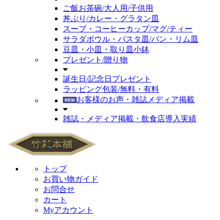
ご飯お茶碗/大人用/子供用
丼ぶり/カレー・グラタン皿
スープ・コーヒーカップ/マグ/ティー
サラダボウル・パスタ皿/パン・リム皿
豆皿・小皿・取り皿小鉢
プレゼント/贈り物
誕生日/記念日プレゼント
ラッピング包装/無料・有料
お客様のお声・雑誌メディア掲載
雑誌・メディア掲載・飲食店導入実績
トップ
お買い物ガイド
お問合せ
カート
Myアカウント