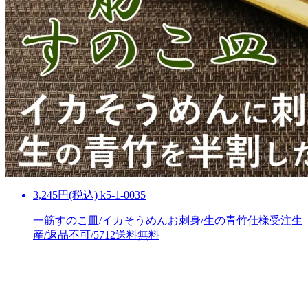
3,245円(税込) k5-1-0035
一筋すのこ皿/イカそうめんお刺身/生の青竹仕様受注生
産/返品不可/5712
送料無料