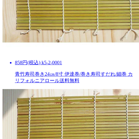
858円(税込) k5-2-0001
青竹寿司巻き24㎝/8寸 伊達巻/巻き寿司すだれ/細巻 カ
リフォルニアロール
送料無料