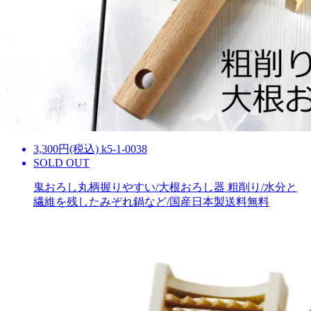
3,300円(税込) k5-1-0038
SOLD OUT
鬼おろし丸柄握りやすい/大根おろし器 粗削り/水分と
繊維を残したみぞれ鍋など/国産日本製
送料無料