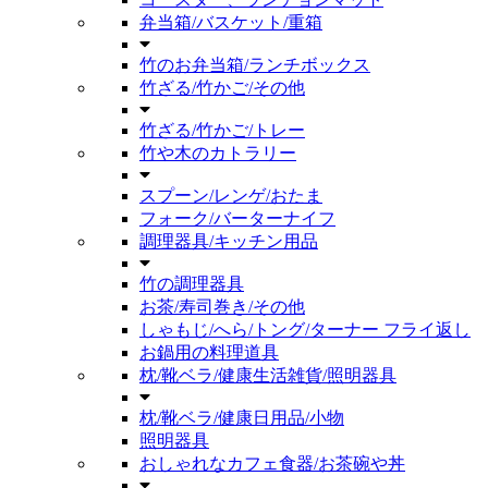
弁当箱/バスケット/重箱
竹のお弁当箱/ランチボックス
竹ざる/竹かご/その他
竹ざる/竹かご/トレー
竹や木のカトラリー
スプーン/レンゲ/おたま
フォーク/バーターナイフ
調理器具/キッチン用品
竹の調理器具
お茶/寿司巻き/その他
しゃもじ/へら/トング/ターナー フライ返し
お鍋用の料理道具
枕/靴ベラ/健康生活雑貨/照明器具
枕/靴ベラ/健康日用品/小物
照明器具
おしゃれなカフェ食器/お茶碗や丼