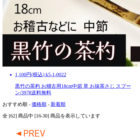
1,100円(税込) k5-1-0022
黒竹の茶杓 お稽古用18cm中節 草 お抹茶さじ スプー
ン/3978
送料無料
おすすめ順 -
価格順
-
新着順
全 [62] 商品中 [16-30] 商品を表示しています